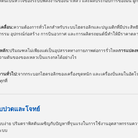
ิสตันเป็นหัวใจของระบบพลังงานของน้ําเหลว และผลประกอบการของมัน ผูกพัน
เคลื่อน:
ความต้องการทั่วโลกสําหรับระบบไฮดรอลิกและปนูเมติกที่มีประสิทธ
กรรม อุปกรณ์ก่อสร้าง การบินอวกาศ และการผลิตรถยนต์นี่ทําให้มีราคาตล
นหลัก:
ปริมณฑลไม่เพียงแต่เป็นอุปสรรคทางกายภาพต่อการรั่วไหล
การแปลงพ
ามดันของของเหลวเป็นแรงกลได้อย่างไร
านทั่วไป:
จากกระบอกไฮดรอลิกของเครื่องขุดหนัก และเครื่องปั่นลมในอัตโน
ทุกที่
จ็บปวดและโจทย์
ียบง่าย ปริมตราพิสตันเผชิญกับปัญหาที่รุนแรงในการใช้งานอุตสาหกรรมความเ
ะบบ