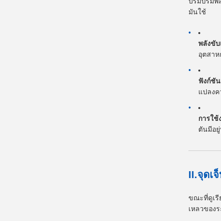
ปริมปริมพ
มันใช้
พลังขับ
อุตสาห
ฟังก์ชั
แปลงคว
การใช้ง
ตันมีอยู่
II.จุดเ
ขณะที่ดูเร
เหลวของร