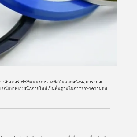
างอินเตอร์เฟซที่แน่นระหว่างพิสตันและผนังหลุมกระบอก
มบูรณ์แบบของผนึกภายในนี้เป็นพื้นฐานในการรักษาความดัน