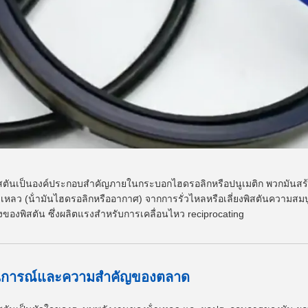
ิสตันเป็นองค์ประกอบสําคัญภายในกระบอกไฮดรอลิกหรือปนูเมติก พวกมันสร้
งเหลว (น้ํามันไฮดรอลิกหรืออากาศ) จากการรั่วไหลหรือเลี่ยงพิสตันความส
งของพิสตัน ซึ่งผลิตแรงสําหรับการเคลื่อนไหว reciprocating
นการณ์และความสําคัญของตลาด