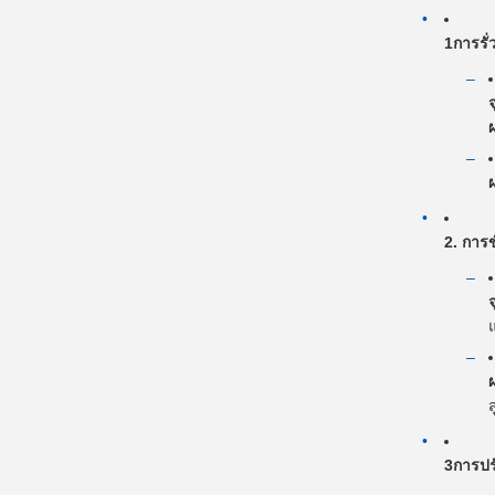
1การรั
2. การ
ส
3การปร