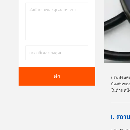
ส่ง
ปริมปริมพ
ป้องกันขอ
ในด้านหนึ่
I. สถา