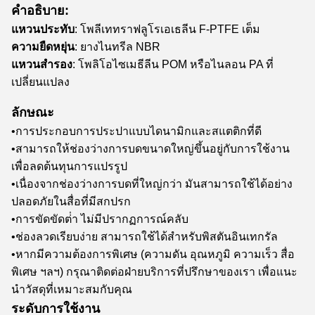
คําอธิบาย:
แหวนประทับ
: โพลีเททราฟลูโรเอเธลีน F-PTFE เต็ม
ความยืดหยุ่น
: ยางไนทรีล NBR
แหวนสํารอง
: โพลิโอไซเมธีลีน POM หรือไนลอน PA ที่
เปลี่ยนแปลง
ลักษณะ
•การประกอบการประปาแบบไดนามิกและสแตติกที่ดี
•สามารถให้ช่องว่างการบดขนาดใหญ่ขึ้นอยู่กับการใช้งาน
เพื่อลดต้นทุนการแปรรูป
•เนื่องจากช่องว่างการบดที่ใหญ่กว่า มันสามารถใช้ได้อย่าง
ปลอดภัยในสื่อที่มีสกปรก
•การขัดขัดต่ํา ไม่มีปรากฏการณ์คลับ
•ช่องลวดเรียบง่าย สามารถใช้ได้สําหรับพิสตันอินเทกรัล
•หากมีความต้องการพิเศษ (ความดัน อุณหภูมิ ความเร็ว สื่อ
พิเศษ ฯลฯ) กรุณาติดต่อฝ่ายบริการที่ปรึกษาของเรา เพื่อแนะ
นําวัสดุที่เหมาะสมกับคุณ
ระดับการใช้งาน