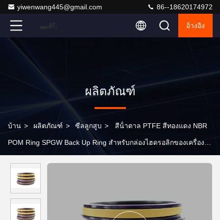
yiwenwang445@gmail.com
86--18620174972
อ้างอิง
ผลิตภัณฑ์
บ้าน
>
ผลิตภัณฑ์
>
ซีลลูกสูบ
>
สีน้ําตาล PTFE สีทองแดง NBR
POM Ring SPGW Back Up Ring สําหรับกล่องไฮดรอลิกของเครื่อง
ขุด