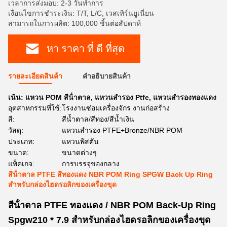
เวลาการส่งมอบ: 2-3 วันทำการ
เงื่อนไขการชำระเงิน: T/T, L/C, เวสเทิร์นยูเนี่ยน
สามารถในการผลิต: 100,000 ชิ้นต่อสัปดาห์
หา ราคา ที่ ดี ที่สุด
รายละเอียดสินค้า
คําอธิบายสินค้า
เน้น:
แหวน POM สีน้ําตาล
,
แหวนสำรอง Ptfe
,
แหวนสํารองทองแดง
อุตสาหกรรมที่ใช้:
โรงงานซ่อมเครื่องจักร งานก่อสร้าง
สี:
สีน้ำตาล/สีทอง/สีน้ำเงิน
วัสดุ:
แหวนสำรอง PTFE+Bronze/NBR POM
ประเภท:
แหวนพิสตัน
ขนาด:
ขนาดต่างๆ
แพ็คเกจ:
การบรรจุของกลาง
สีน้ําตาล PTFE สีทองแดง NBR POM Ring SPGW Back Up Ring
สําหรับกล่องไฮดรอลิกของเครื่องขุด
สีน้ําตาล PTFE ทองแดง / NBR POM Back-Up Ring
Spgw210 * 7.9 สําหรับกล่องไฮดรอลิกของเครื่องขุด